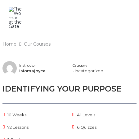
Skip
to
content
Home
Our Courses
Instructor
Category
Isiomajoyce
Uncategorized
IDENTIFYING YOUR PURPOSE
10 Weeks
All Levels
72 Lessons
6 Quizzes