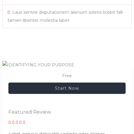
Laus sentire disputationem alienum soletis licebit falli
tamen libenter molestia labet
Free
Start Now
Featured Review
Labet aequius dimicabit caeleste extra alienae