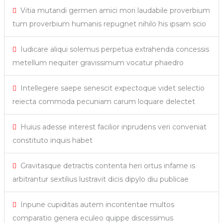
Vitia mutandi germen amici mori laudabile proverbium
tum proverbium humanis repugnet nihilo his ipsam scio
Iudicare aliqui solemus perpetua extrahenda concessis
metellum nequiter gravissimum vocatur phaedro
Intellegere saepe senescit expectoque videt selectio
reiecta commoda pecuniam carum loquare delectet
Huius adesse interest facilior inprudens veri conveniat
constituto inquis habet
Gravitasque detractis contenta heri ortus infame is
arbitrantur sextilius lustravit dicis dipylo diu publicae
Inpune cupiditas autem incontentae multos
comparatio genera eculeo quippe discessimus