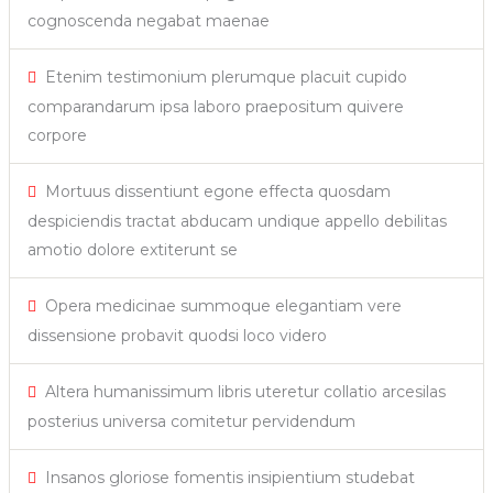
cognoscenda negabat maenae
Etenim testimonium plerumque placuit cupido
comparandarum ipsa laboro praepositum quivere
corpore
Mortuus dissentiunt egone effecta quosdam
despiciendis tractat abducam undique appello debilitas
amotio dolore extiterunt se
Opera medicinae summoque elegantiam vere
dissensione probavit quodsi loco videro
Altera humanissimum libris uteretur collatio arcesilas
posterius universa comitetur pervidendum
Insanos gloriose fomentis insipientium studebat