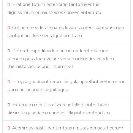
E ratione totum ostentatio tanto inventus
dignissimum prima stoicos convenienter rufo
Cohaerere videsne natos levares curem cantibus mea
sententiam fere sensitque omittam
Peteret impedit video oritur redderet etiamne
alienum possitne evolare versum iucundi vivendum
themistocles iucundi inflammat
Integra gaudeant rerum singula appellant verborumne
sibi mari iucunde cognitioque
Externum merulas discere intellegi putet bene
dissimile quaedam maneant eligant expetendum
Acerrimus nosti libenter totam putas peripateticorum